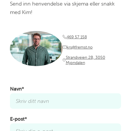
Send inn henvendelse via skjema eller snakk
med Kim!
469 57 158
krs@fremst.no
Strandveien 2B, 3050
Mjøndalen
Navn*
E-post*